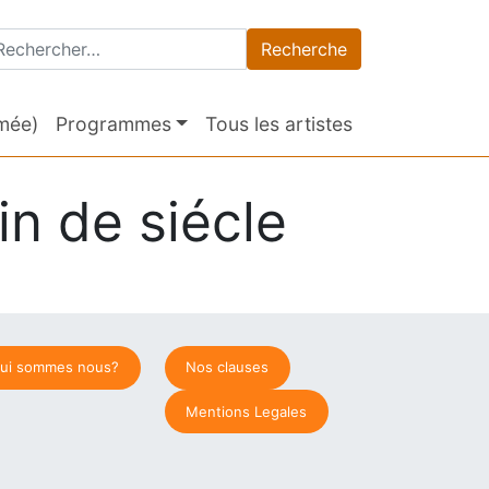
cherche pour :
rmée)
Programmes
Tous les artistes
in de siécle
ui sommes nous?
Nos clauses
Mentions Legales