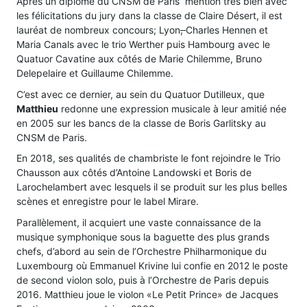
Après un diplôme du CNSM de Paris mention très bien avec
les félicitations du jury dans la classe de Claire Désert, il est
lauréat de nombreux concours; Lyon
,
Charles Hennen et
Maria Canals avec le trio Werther puis Hambourg avec le
Quatuor Cavatine aux côtés de Marie Chilemme, Bruno
Delepelaire et Guillaume Chilemme.
C’est avec ce dernier, au sein du Quatuor Dutilleux, que
Matthieu
redonne une expression musicale à leur amitié née
en 2005 sur les bancs de la classe de Boris Garlitsky au
CNSM de Paris.
En 2018, ses qualités de chambriste le font rejoindre le Trio
Chausson aux côtés d’Antoine Landowski et Boris de
Larochelambert avec lesquels il se produit sur les plus belles
scènes et enregistre pour le label Mirare.
Parallèlement, il acquiert une vaste connaissance de la
musique symphonique sous la baguette des plus grands
chefs, d’abord au sein de l’Orchestre Philharmonique du
Luxembourg où Emmanuel Krivine lui confie en 2012 le poste
de second violon solo, puis à l’Orchestre de Paris depuis
2016. Matthieu joue le violon «Le Petit Prince» de Jacques